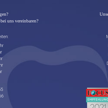
agen?
Unse
bei uns vereinbaren?
iten:
M
hr
hr
hr
hr
hr
55
66