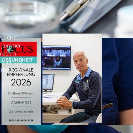
 waren so
n ja immer
d modern
glatt, das
ch bestens