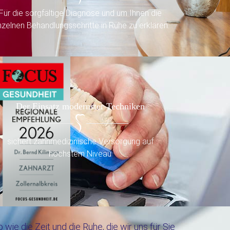
Für die sorgfältige Diagnose und um Ihnen die
nzelnen Behandlungsschritte in Ruhe zu erklären.
Der Einsatz modernster Techniken
sichert zahnmedizinische Versorgung auf
höchstem Niveau
e die Zeit und die Ruhe, die wir uns für Sie