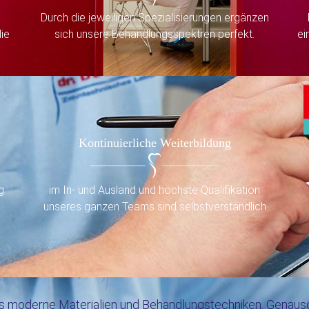
e
Durch die jeweiligen Spezialisierungen ergänzen
ie
sich unsere Behandlungsspektren perfekt.
ei
Kontinuierliche Weiterbildung
g
im In- und Ausland und höchste Qualifikation
unseres ganzen Teams sind selbstverständlich
s moderne Materialien und Behandlungstechniken. Genauso wi