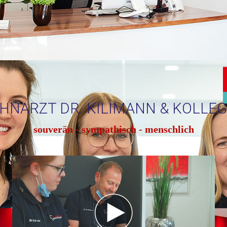
HNARZT DR. KILIMANN & KOLLE
souverän - sympathisch - menschlich