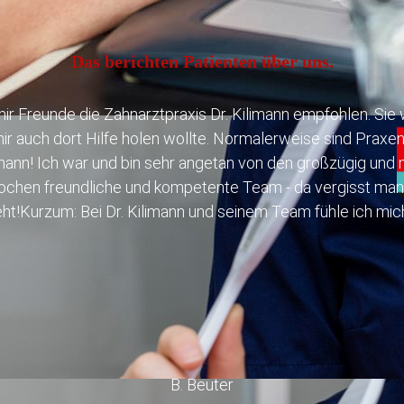
Das berichten Patienten über uns.
ir Freunde die Zahnarztpraxis Dr. Kilimann empfohlen. Sie
mir auch dort Hilfe holen wollte. Normalerweise sind Praxe
ilimann! Ich war und bin sehr angetan von den großzügig un
chen freundliche und kompetente Team - da vergisst man 
eht!Kurzum: Bei Dr. Kilimann und seinem Team fühle ich mi
B. Beuter