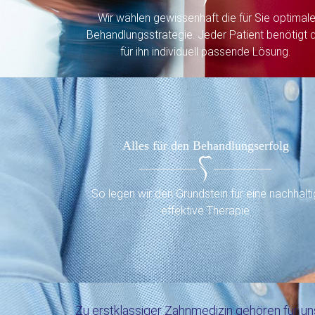
Wir wählen gewissenhaft die für Sie optimal
Behandlungsstrategie. Jeder Patient benötigt d
für ihn individuell passende Lösung.
Alles für den Behandlungserfolg
So legen wir den Grundstein für eine nachhalti
effektive Therapie
Zu erstklassiger Zahnmedizin gehören für un